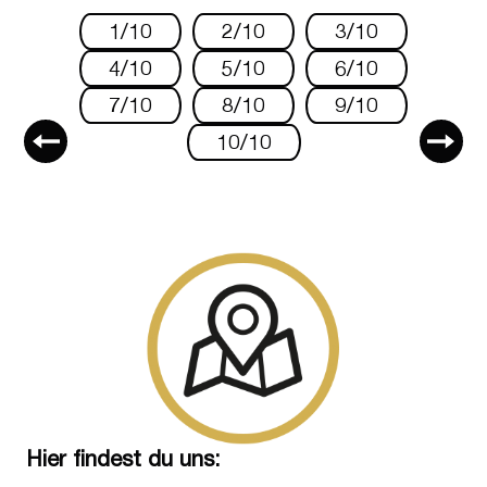
1/10
2/10
3/10
4/10
5/10
6/10
7/10
8/10
9/10
10/10
Hier findest du uns: